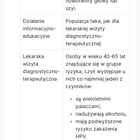
nowotwory głowy lub
szyi.
Działania
Populacja taka, jak dla
informacyjno-
lekarskiej wizyty
edukacyjne
diagnostyczno-
terapeutycznej
Lekarska
Osoby w wieku 40-65 lat
wizyta
znajdujące się w grupie
diagnostyczno-
ryzyka, czyli występuje u
terapeutyczna
nich co najmniej jeden z
czynników:
są wieloletnimi
palaczami,
nadużywają alkoholu,
mają podwyższone
ryzyko zakażenia
HPV,