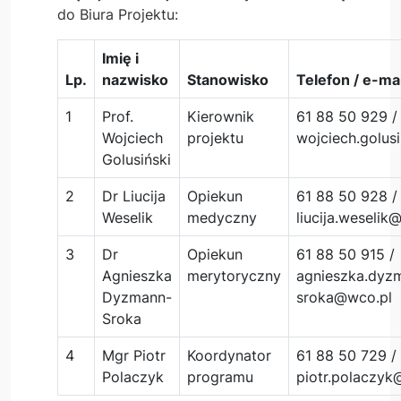
do Biura Projektu:
Imię i
Lp.
nazwisko
Stanowisko
Telefon / e-mai
1
Prof.
Kierownik
61 88 50 929 /
Wojciech
projektu
wojciech.golus
Golusiński
2
Dr Liucija
Opiekun
61 88 50 928 /
Weselik
medyczny
liucija.weselik
3
Dr
Opiekun
61 88 50 915 /
Agnieszka
merytoryczny
agnieszka.dyz
Dyzmann-
sroka@wco.pl
Sroka
4
Mgr Piotr
Koordynator
61 88 50 729 /
Polaczyk
programu
piotr.polaczyk