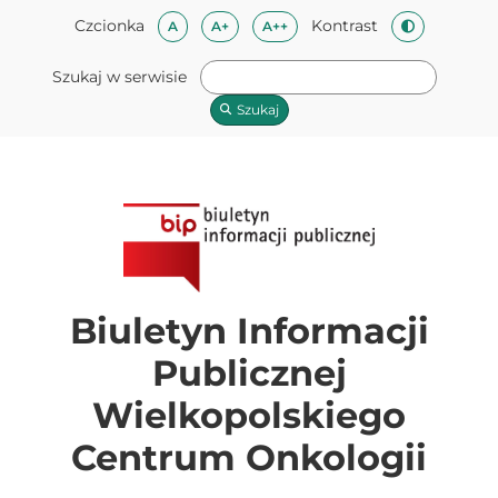
Przeskocz do treści
Mapa strony
Przeskocz do stopki
Czcionka
Kontrast
Czcionka domyślna
Czcionka średnia
Czcionka duża
A
A+
A++
Zmień kontra
Szukaj w serwisie
Szukaj
Biuletyn Informacji
Publicznej
Wielkopolskiego
Centrum Onkologii