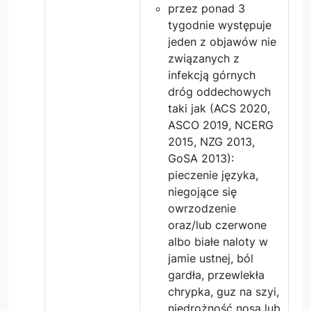
przez ponad 3
tygodnie występuje
jeden z objawów nie
związanych z
infekcją górnych
dróg oddechowych
taki jak (ACS 2020,
ASCO 2019, NCERG
2015, NZG 2013,
GoSA 2013):
pieczenie języka,
niegojące się
owrzodzenie
oraz/lub czerwone
albo białe naloty w
jamie ustnej, ból
gardła, przewlekła
chrypka, guz na szyi,
niedrożność nosa lub