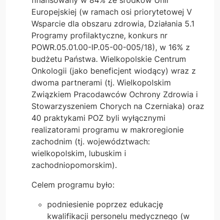
finansowany w 84% ze środków Unii
Europejskiej (w ramach osi priorytetowej V
Wsparcie dla obszaru zdrowia, Działania 5.1
Programy profilaktyczne, konkurs nr
POWR.05.01.00-IP.05-00-005/18), w 16% z
budżetu Państwa. Wielkopolskie Centrum
Onkologii (jako beneficjent wiodący) wraz z
dwoma partnerami (tj. Wielkopolskim
Związkiem Pracodawców Ochrony Zdrowia i
Stowarzyszeniem Chorych na Czerniaka) oraz
40 praktykami POZ byli wyłącznymi
realizatorami programu w makroregionie
zachodnim (tj. województwach:
wielkopolskim, lubuskim i
zachodniopomorskim).
Celem programu było:
podniesienie poprzez edukację
kwalifikacji personelu medycznego (w