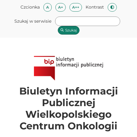
Przeskocz do treści
Mapa strony
Przeskocz do stopki
Czcionka
Kontrast
Czcionka domyślna
Czcionka średnia
Czcionka duża
A
A+
A++
Zmień kontra
Szukaj w serwisie
Szukaj
Biuletyn Informacji
Publicznej
Wielkopolskiego
Centrum Onkologii