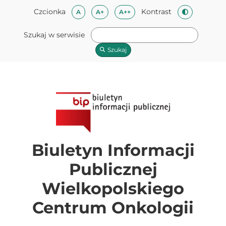
Przeskocz do treści
Mapa strony
Przeskocz do stopki
Czcionka
Kontrast
Czcionka domyślna
Czcionka średnia
Czcionka duża
A
A+
A++
Zmień kontra
Szukaj w serwisie
Szukaj
Biuletyn Informacji
Publicznej
Wielkopolskiego
Centrum Onkologii