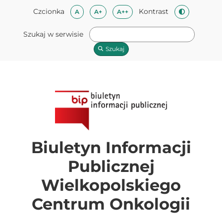
Przeskocz do treści
Mapa strony
Przeskocz do stopki
Czcionka
Kontrast
Czcionka domyślna
Czcionka średnia
Czcionka duża
A
A+
A++
Zmień kontra
Szukaj w serwisie
Szukaj
Biuletyn Informacji
Publicznej
Wielkopolskiego
Centrum Onkologii