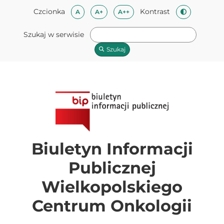
Przeskocz do treści
Mapa strony
Przeskocz do stopki
Czcionka
Kontrast
Czcionka domyślna
Czcionka średnia
Czcionka duża
A
A+
A++
Zmień kontra
Szukaj w serwisie
Szukaj
Biuletyn Informacji
Publicznej
Wielkopolskiego
Centrum Onkologii