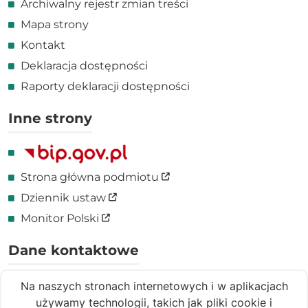
Archiwalny rejestr zmian treści
Mapa strony
Kontakt
Deklaracja dostępności
Raporty deklaracji dostępności
Inne strony
Link zewnętrzny
Strona główna podmiotu
Link zewnętrzny
Dziennik ustaw
Link zewnętrzny
Monitor Polski
Dane kontaktowe
ul. Garbary 15, 61-866 Poznań
Na naszych stronach internetowych i w aplikacjach
(+48 61) 885 05 00
używamy technologii, takich jak pliki cookie i