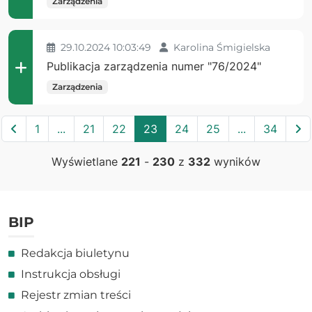
Zarządzenia
29.10.2024 10:03:49
Karolina Śmigielska
Publikacja zarządzenia numer "76/2024"
Zarządzenia
Poprzednia
N
1
...
21
22
23
24
25
...
34
Wyświetlane
221
-
230
z
332
wyników
BIP
Redakcja biuletynu
Instrukcja obsługi
Rejestr zmian treści