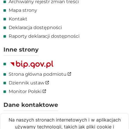
Archiwalny rejestr zmian treści
Mapa strony
Kontakt
Deklaracja dostępności
Raporty deklaracji dostępności
Inne strony
Link zewnętrzny
Strona główna podmiotu
Link zewnętrzny
Dziennik ustaw
Link zewnętrzny
Monitor Polski
Dane kontaktowe
ul. Garbary 15, 61-866 Poznań
Na naszych stronach internetowych i w aplikacjach
(+48 61) 885 05 00
używamy technologii, takich jak pliki cookie i