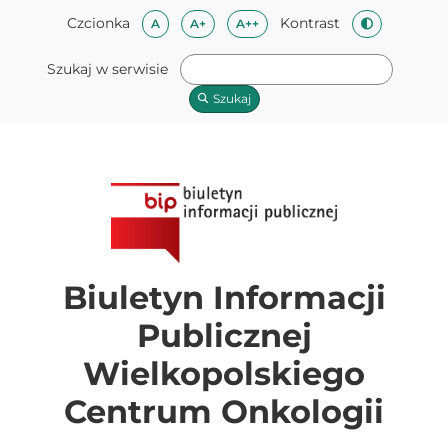
Przeskocz do treści
Mapa strony
Przeskocz do stopki
Czcionka
Kontrast
Czcionka domyślna
Czcionka średnia
Czcionka duża
A
A+
A++
Zmień kontra
Szukaj w serwisie
Szukaj
Biuletyn Informacji
Publicznej
Wielkopolskiego
Centrum Onkologii