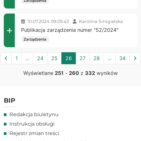
Zarządzenia
10.07.2024 09:05:43
Karolina Śmigielska
Publikacja zarządzenia numer "52/2024"
Zarządzenia
Poprzednia
N
1
...
24
25
26
27
28
...
34
Wyświetlane
251
-
260
z
332
wyników
BIP
Redakcja biuletynu
Instrukcja obsługi
Rejestr zmian treści