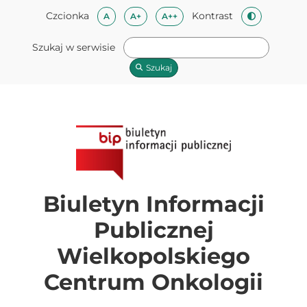
Przeskocz do treści
Mapa strony
Przeskocz do stopki
Czcionka
Kontrast
Czcionka domyślna
Czcionka średnia
Czcionka duża
A
A+
A++
Zmień kontra
Szukaj w serwisie
Szukaj
Biuletyn Informacji
Publicznej
Wielkopolskiego
Centrum Onkologii