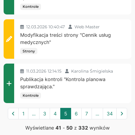
Kontrole
12.03.2026 10:40:47
Web Master
Modyfikacja treści strony "Cennik usług
medycznych"
Strony
11.03.2026 12:14:15
Karolina Śmigielska
Publikacja kontroli "Kontrola planowa
sprawdzająca."
Kontrole
Poprzednia
Nast
1
...
3
4
5
6
7
...
34
Wyświetlane
41
-
50
z
332
wyników