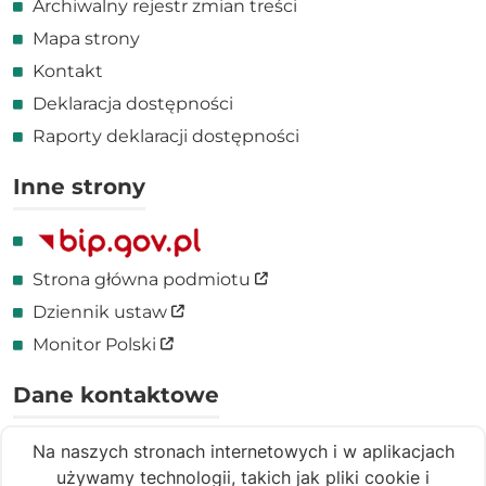
Archiwalny rejestr zmian treści
Mapa strony
Kontakt
Deklaracja dostępności
Raporty deklaracji dostępności
Inne strony
Link zewnętrzny
Strona główna podmiotu
Link zewnętrzny
Dziennik ustaw
Link zewnętrzny
Monitor Polski
Dane kontaktowe
ul. Garbary 15, 61-866 Poznań
Na naszych stronach internetowych i w aplikacjach
(+48 61) 885 05 00
używamy technologii, takich jak pliki cookie i