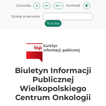
Przeskocz do treści
Mapa strony
Przeskocz do stopki
Czcionka
Kontrast
Czcionka domyślna
Czcionka średnia
Czcionka duża
A
A+
A++
Zmień kontra
Szukaj w serwisie
Szukaj
Biuletyn Informacji
Publicznej
Wielkopolskiego
Centrum Onkologii